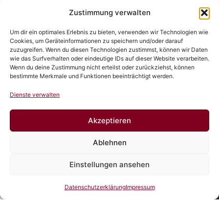
identifizieren technische Engpässe, Sicherheitslücken und
Zustimmung verwalten
organisatorisches Verbesserungspotenzial. Auf Basis
dieser Erkenntnisse entwickeln wir maßgeschneiderte
Um dir ein optimales Erlebnis zu bieten, verwenden wir Technologien wie
Handlungsempfehlungen zur Steigerung der
Cookies, um Geräteinformationen zu speichern und/oder darauf
zuzugreifen. Wenn du diesen Technologien zustimmst, können wir Daten
Leistungsfähigkeit, Skalierbarkeit und Ausfallsicherheit
wie das Surfverhalten oder eindeutige IDs auf dieser Website verarbeiten.
Ihrer IT-Systeme.
Wenn du deine Zustimmung nicht erteilst oder zurückziehst, können
bestimmte Merkmale und Funktionen beeinträchtigt werden.
Dienste verwalten
Akzeptieren
Fördermittelberatung für Digitalisierung und IT-
Ablehnen
Projekte
Einstellungen ansehen
Viele Unternehmen schöpfen das Potenzial
Datenschutzerklärung
Impressum
staatlicher Förderprogramme zur Digitalisierung
nicht vollumfänglich aus, um Ihre Projekte effizient
zu finanzieren.Wir beraten Sie umfassend zu